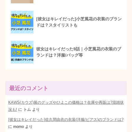
[彼女はキレイだった]小芝風花の衣装のブラン
ドは？スタイリストも
彼女はキレイだった9話｜小芝風花の衣装のブ
ランドは？洋服/バッグ等
最近のコメント
KAWS(カウズ)展のグッズやひよこの価格は？在庫や再販は?混雑状
況も!
に
トム
より
[彼女はキレイだった]佐久間由衣の衣装(洋服/ピアス)のブランドは?
に
momo
より