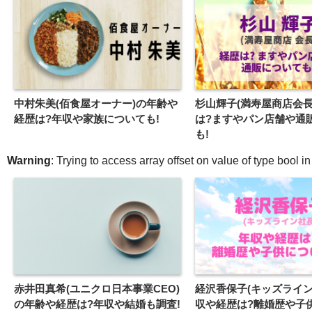
中村朱美(佰食屋オーナー)の年齢や
杉山輝子(満寿屋商店会長
経歴は?年収や家族についても!
は?ますやパン店舗や通
も!
Warning
: Trying to access array offset on value of type bool i
赤井田真希(ユニクロ日本事業CEO)
経沢香保子(キッズライン
の年齢や経歴は?年収や結婚も調査!
収や経歴は?離婚歴や子