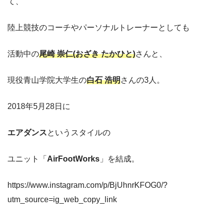
て、
陸上競技のコーチやパーソナルトレーナーとしても
活動中の
尾崎 崇仁(おざき たかひと)
さんと、
現役青山学院大学生の
白石 浩明
さんの3人。
2018年5月28日に
エアダンス
というスタイルの
ユニット「
AirFootWorks
」を結成。
https://www.instagram.com/p/BjUhnrKFOG0/?
utm_source=ig_web_copy_link