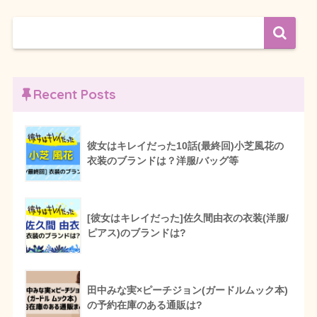
Recent Posts
彼女はキレイだった10話(最終回)小芝風花の
衣装のブランドは？洋服/バッグ等
[彼女はキレイだった]佐久間由衣の衣装(洋服/
ピアス)のブランドは?
田中みな実×ピーチジョン(ガードルムック本)
の予約在庫のある通販は?