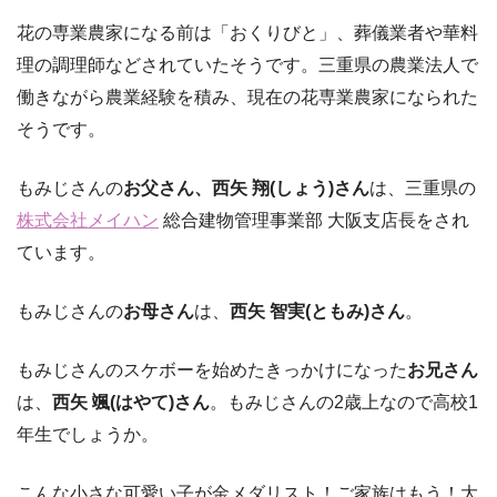
花の専業農家になる前は「おくりびと」、葬儀業者や華料
理の調理師などされていたそうです。三重県の農業法人で
働きながら農業経験を積み、現在の花専業農家になられた
そうです。
もみじさんの
お父さん、西矢 翔(しょう)さん
は、三重県の
株式会社メイハン
総合建物管理事業部 大阪支店長をされ
ています。
もみじさんの
お母さん
は、
西矢 智実(ともみ)さん
。
もみじさんのスケボーを始めたきっかけになった
お兄さん
は、
西矢 颯(はやて)さん
。もみじさんの2歳上なので高校1
年生でしょうか。
こんな小さな可愛い子が金メダリスト！ご家族はもう！大