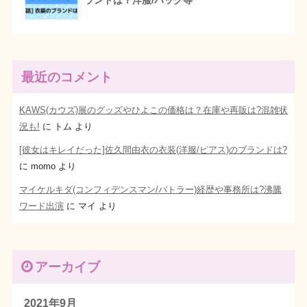
最近のコメント
KAWS(カウズ)展のグッズやひよこの価格は？在庫や再販は?混雑状
況も!
に
トム
より
[彼女はキレイだった]佐久間由衣の衣装(洋服/ピアス)のブランドは?
に
momo
より
マイケルキダ(コンフィデンスマン/バトラー)経歴や事務所は?沸騰
ワード出演
に
マイ
より
アーカイブ
2021年9月