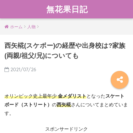
無花果日記
ホーム
人物
西矢椛(スケボー)の経歴や出身校は?家族
(両親/祖父/兄)についても
2021/07/26
オリンピック史上最年少
金メダリスト
となった
スケート
ボード（ストリート）
の
西矢椛
さんについてまとめていま
す。
スポンサードリンク