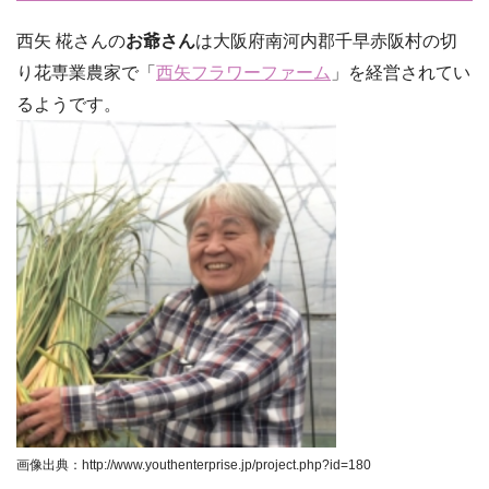
西矢 椛さんの
お爺さん
は大阪府南河内郡千早赤阪村の切
り花専業農家で「
西矢フラワーファーム
」を経営されてい
るようです。
画像出典：http://www.youthenterprise.jp/project.php?id=180