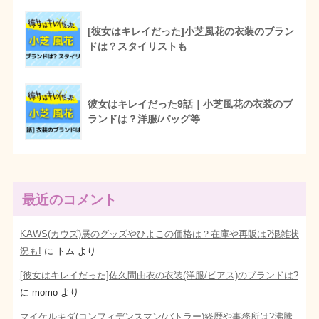
[彼女はキレイだった]小芝風花の衣装のブラン
ドは？スタイリストも
彼女はキレイだった9話｜小芝風花の衣装のブ
ランドは？洋服/バッグ等
最近のコメント
KAWS(カウズ)展のグッズやひよこの価格は？在庫や再販は?混雑状
況も!
に
トム
より
[彼女はキレイだった]佐久間由衣の衣装(洋服/ピアス)のブランドは?
に
momo
より
マイケルキダ(コンフィデンスマン/バトラー)経歴や事務所は?沸騰