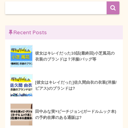
Recent Posts
彼女はキレイだった10話(最終回)小芝風花の
衣装のブランドは？洋服/バッグ等
[彼女はキレイだった]佐久間由衣の衣装(洋服/
ピアス)のブランドは?
田中みな実×ピーチジョン(ガードルムック本)
の予約在庫のある通販は?