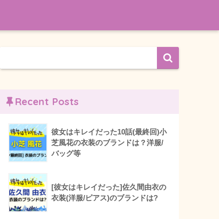
Recent Posts
彼女はキレイだった10話(最終回)小
芝風花の衣装のブランドは？洋服/
バッグ等
[彼女はキレイだった]佐久間由衣の
衣装(洋服/ピアス)のブランドは?