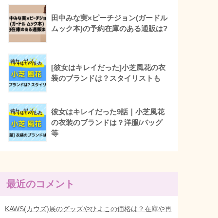
田中みな実×ピーチジョン(ガードル
ムック本)の予約在庫のある通販は?
[彼女はキレイだった]小芝風花の衣
装のブランドは？スタイリストも
彼女はキレイだった9話｜小芝風花
の衣装のブランドは？洋服/バッグ
等
最近のコメント
KAWS(カウズ)展のグッズやひよこの価格は？在庫や再