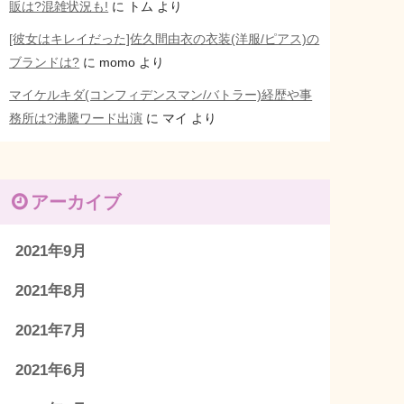
販は?混雑状況も!
に
トム
より
[彼女はキレイだった]佐久間由衣の衣装(洋服/ピアス)の
ブランドは?
に
momo
より
マイケルキダ(コンフィデンスマン/バトラー)経歴や事
務所は?沸騰ワード出演
に
マイ
より
アーカイブ
2021年9月
2021年8月
2021年7月
2021年6月