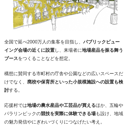
全国で延べ2000万人の集客を目指し、
パブリックビュー
イング会場の近くに設置
し、来場者に
地場産品を振る舞う
ブース
をつくることなどを想定。
構想に賛同する市町村の庁舎や公園などの広いスペースだ
けでなく、
廃校や保育所といった小規模施設への設置も検
討
する。
応援村では
地場の農水産品や工芸品が買える
ほか、五輪や
パラリンピックの
競技を実際に体験できる場
も設け、地域
の魅力発信やにぎわいづくりにつなげたい考え。