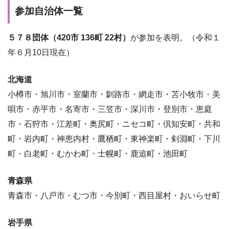
参加自治体一覧
５７８団体（420市 136町 22村）
が参加を表明。（令和１
年６月10日現在）
北海道
小樽市・旭川市・室蘭市・釧路市・網走市・苫小牧市・美
唄市・赤平市・名寄市・三笠市・深川市・登別市・恵庭
市・石狩市・江差町・奥尻町・ニセコ町・倶知安町・共和
町・岩内町・神恵内村・鷹栖町・東神楽町・剣淵町・下川
町・白老町・むかわ町・士幌町・鹿追町・池田町
青森県
青森市・八戸市・むつ市・今別町・西目屋村・おいらせ町
岩手県