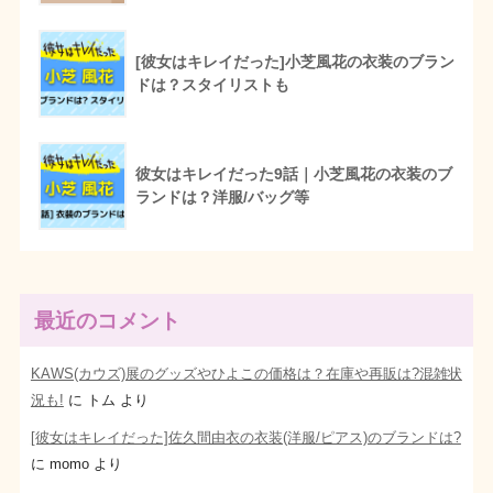
[彼女はキレイだった]小芝風花の衣装のブラン
ドは？スタイリストも
彼女はキレイだった9話｜小芝風花の衣装のブ
ランドは？洋服/バッグ等
最近のコメント
KAWS(カウズ)展のグッズやひよこの価格は？在庫や再販は?混雑状
況も!
に
トム
より
[彼女はキレイだった]佐久間由衣の衣装(洋服/ピアス)のブランドは?
に
momo
より