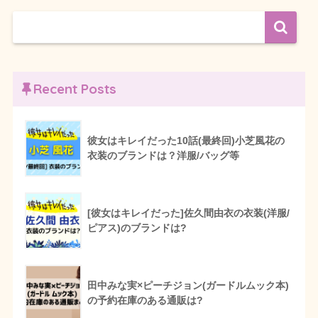
Recent Posts
彼女はキレイだった10話(最終回)小芝風花の
衣装のブランドは？洋服/バッグ等
[彼女はキレイだった]佐久間由衣の衣装(洋服/
ピアス)のブランドは?
田中みな実×ピーチジョン(ガードルムック本)
の予約在庫のある通販は?