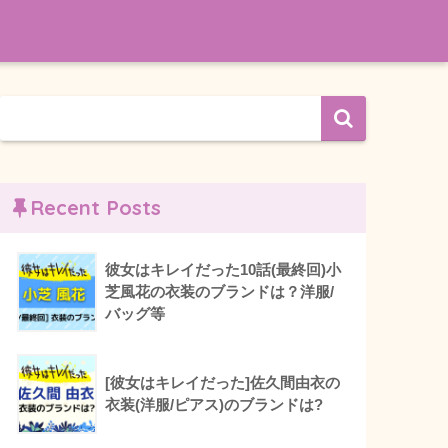
Recent Posts
彼女はキレイだった10話(最終回)小
芝風花の衣装のブランドは？洋服/
バッグ等
[彼女はキレイだった]佐久間由衣の
衣装(洋服/ピアス)のブランドは?