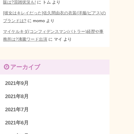
販は?混雑状況も!
に
トム
より
[彼女はキレイだった]佐久間由衣の衣装(洋服/ピアス)の
ブランドは?
に
momo
より
マイケルキダ(コンフィデンスマン/バトラー)経歴や事
務所は?沸騰ワード出演
に
マイ
より
アーカイブ
2021年9月
2021年8月
2021年7月
2021年6月