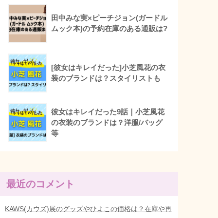
田中みな実×ピーチジョン(ガードル
ムック本)の予約在庫のある通販は?
[彼女はキレイだった]小芝風花の衣
装のブランドは？スタイリストも
彼女はキレイだった9話｜小芝風花
の衣装のブランドは？洋服/バッグ
等
最近のコメント
KAWS(カウズ)展のグッズやひよこの価格は？在庫や再