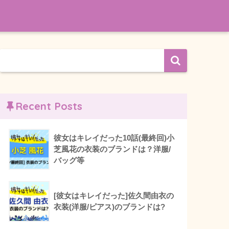
Recent Posts
彼女はキレイだった10話(最終回)小
芝風花の衣装のブランドは？洋服/
バッグ等
[彼女はキレイだった]佐久間由衣の
衣装(洋服/ピアス)のブランドは?