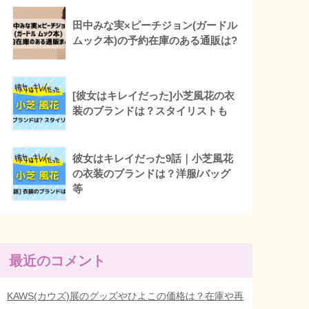
田中みな実×ピーチジョン(ガードル
ムック本)の予約在庫のある通販は?
[彼女はキレイだった]小芝風花の衣
装のブランドは？スタイリストも
彼女はキレイだった9話｜小芝風花
の衣装のブランドは？洋服/バッグ
等
最近のコメント
KAWS(カウズ)展のグッズやひよこの価格は？在庫や再