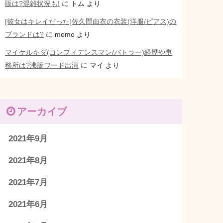
販は?混雑状況も!
に
トム
より
[彼女はキレイだった]佐久間由衣の衣装(洋服/ピアス)の
ブランドは?
に
momo
より
マイケルキダ(コンフィデンスマン/バトラー)経歴や事
務所は?沸騰ワード出演
に
マイ
より
アーカイブ
2021年9月
2021年8月
2021年7月
2021年6月