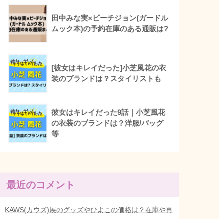
田中みな実×ピーチジョン(ガードル
ムック本)の予約在庫のある通販は?
[彼女はキレイだった]小芝風花の衣
装のブランドは？スタイリストも
彼女はキレイだった9話｜小芝風花
の衣装のブランドは？洋服/バッグ
等
最近のコメント
KAWS(カウズ)展のグッズやひよこの価格は？在庫や再