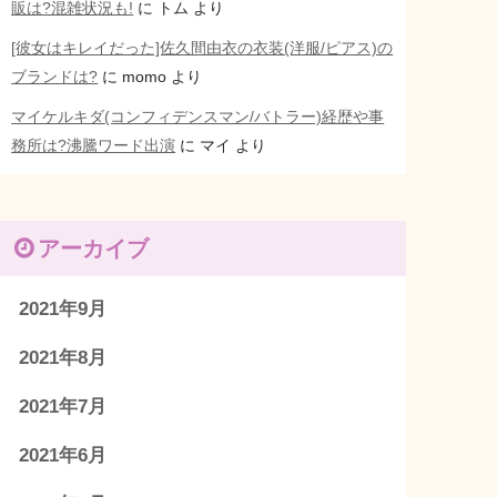
販は?混雑状況も!
に
トム
より
[彼女はキレイだった]佐久間由衣の衣装(洋服/ピアス)の
ブランドは?
に
momo
より
マイケルキダ(コンフィデンスマン/バトラー)経歴や事
務所は?沸騰ワード出演
に
マイ
より
アーカイブ
2021年9月
2021年8月
2021年7月
2021年6月