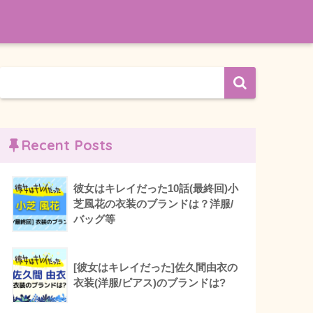
Recent Posts
彼女はキレイだった10話(最終回)小
芝風花の衣装のブランドは？洋服/
バッグ等
[彼女はキレイだった]佐久間由衣の
衣装(洋服/ピアス)のブランドは?