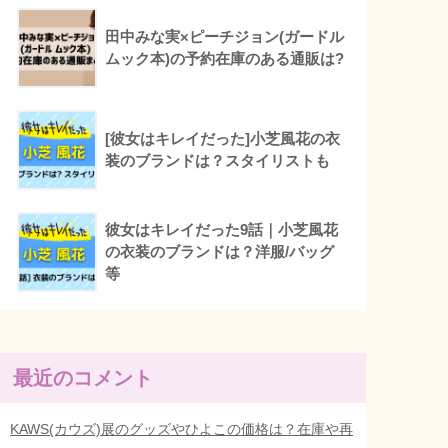
田中みな実×ピーチジョン(ガードル
ムック本)の予約在庫のある通販は?
[彼女はキレイだった]小芝風花の衣
装のブランドは？スタイリストも
彼女はキレイだった9話｜小芝風花
の衣装のブランドは？洋服/バッグ
等
最近のコメント
KAWS(カウズ)展のグッズやひよこの価格は？在庫や再