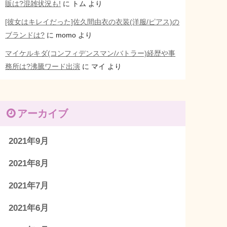
販は?混雑状況も!
に
トム
より
[彼女はキレイだった]佐久間由衣の衣装(洋服/ピアス)の
ブランドは?
に
momo
より
マイケルキダ(コンフィデンスマン/バトラー)経歴や事
務所は?沸騰ワード出演
に
マイ
より
アーカイブ
2021年9月
2021年8月
2021年7月
2021年6月