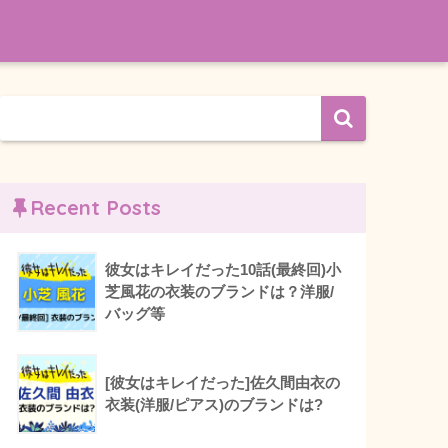
Recent Posts
彼女はキレイだった10話(最終回)小
芝風花の衣装のブランドは？洋服/
バッグ等
[彼女はキレイだった]佐久間由衣の
衣装(洋服/ピアス)のブランドは?