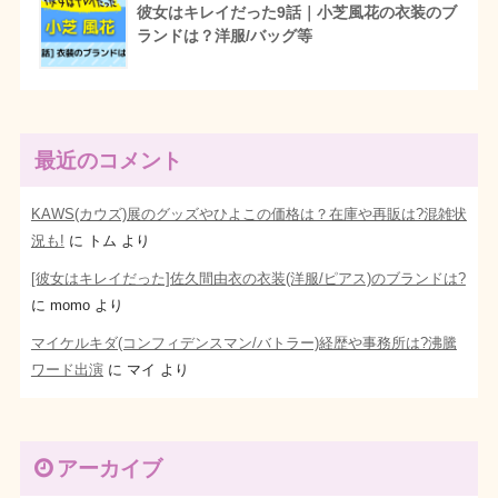
彼女はキレイだった9話｜小芝風花の衣装のブ
ランドは？洋服/バッグ等
最近のコメント
KAWS(カウズ)展のグッズやひよこの価格は？在庫や再販は?混雑状
況も!
に
トム
より
[彼女はキレイだった]佐久間由衣の衣装(洋服/ピアス)のブランドは?
に
momo
より
マイケルキダ(コンフィデンスマン/バトラー)経歴や事務所は?沸騰
ワード出演
に
マイ
より
アーカイブ