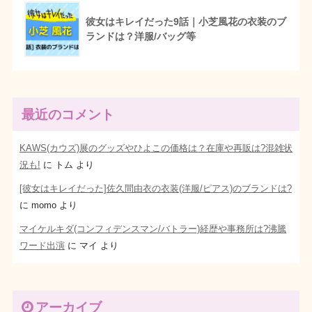
彼女はキレイだった9話｜小芝風花の衣装のブ
ランドは？洋服/バッグ等
最近のコメント
KAWS(カウズ)展のグッズやひよこの価格は？在庫や再販は?混雑状
況も!
に
トム
より
[彼女はキレイだった]佐久間由衣の衣装(洋服/ピアス)のブランドは?
に
momo
より
マイケルキダ(コンフィデンスマン/バトラー)経歴や事務所は?沸騰
ワード出演
に
マイ
より
アーカイブ