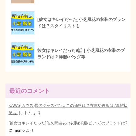
[彼女はキレイだった]小芝風花の衣装のブラン
ドは？スタイリストも
彼女はキレイだった9話｜小芝風花の衣装のブ
ランドは？洋服/バッグ等
最近のコメント
KAWS(カウズ)展のグッズやひよこの価格は？在庫や再販は?混雑状
況も!
に
トム
より
[彼女はキレイだった]佐久間由衣の衣装(洋服/ピアス)のブランドは?
に
momo
より