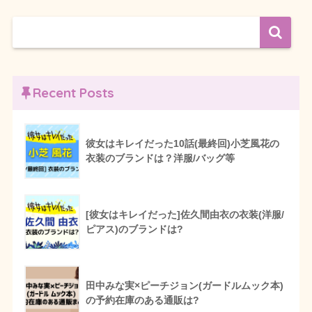
Recent Posts
彼女はキレイだった10話(最終回)小芝風花の
衣装のブランドは？洋服/バッグ等
[彼女はキレイだった]佐久間由衣の衣装(洋服/
ピアス)のブランドは?
田中みな実×ピーチジョン(ガードルムック本)
の予約在庫のある通販は?