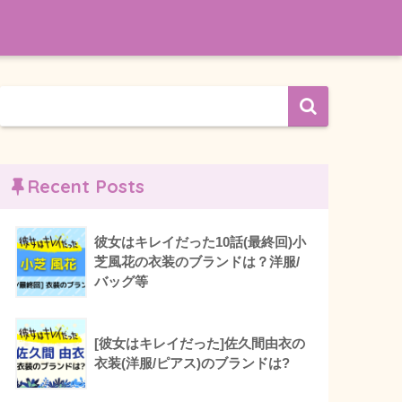
Recent Posts
彼女はキレイだった10話(最終回)小
芝風花の衣装のブランドは？洋服/
バッグ等
[彼女はキレイだった]佐久間由衣の
衣装(洋服/ピアス)のブランドは?