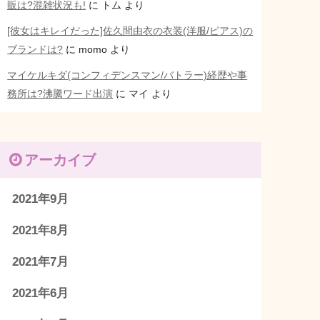
販は?混雑状況も!
に
トム
より
[彼女はキレイだった]佐久間由衣の衣装(洋服/ピアス)の
ブランドは?
に
momo
より
マイケルキダ(コンフィデンスマン/バトラー)経歴や事
務所は?沸騰ワード出演
に
マイ
より
アーカイブ
2021年9月
2021年8月
2021年7月
2021年6月