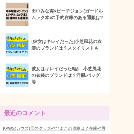
田中みな実×ピーチジョン(ガードル
ムック本)の予約在庫のある通販は?
[彼女はキレイだった]小芝風花の衣
装のブランドは？スタイリストも
彼女はキレイだった9話｜小芝風花
の衣装のブランドは？洋服/バッグ
等
最近のコメント
KAWS(カウズ)展のグッズやひよこの価格は？在庫や再