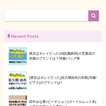
Recent Posts
彼女はキレイだった10話(最終回)小芝風花の
衣装のブランドは？洋服/バッグ等
[彼女はキレイだった]佐久間由衣の衣装(洋服/
ピアス)のブランドは?
田中みな実×ピーチジョン(ガードルムック本)