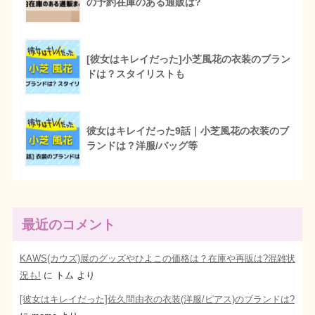
の予約在庫のある通販は?
[彼女はキレイだった]小芝風花の衣装のブラン
ドは？スタイリストも
彼女はキレイだった9話｜小芝風花の衣装のブ
ランドは？洋服/バッグ等
最近のコメント
KAWS(カウズ)展のグッズやひよこの価格は？在庫や再販は?混雑状
況も!
に
トム
より
[彼女はキレイだった]佐久間由衣の衣装(洋服/ピアス)のブランドは?