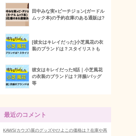
田中みな実×ピーチジョン(ガードル
ムック本)の予約在庫のある通販は?
[彼女はキレイだった]小芝風花の衣
装のブランドは？スタイリストも
彼女はキレイだった9話｜小芝風花
の衣装のブランドは？洋服/バッグ
等
最近のコメント
KAWS(カウズ)展のグッズやひよこの価格は？在庫や再