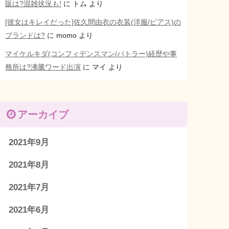
販は?混雑状況も!
に
トム
より
[彼女はキレイだった]佐久間由衣の衣装(洋服/ピアス)の
ブランドは?
に
momo
より
マイケルキダ(コンフィデンスマン/バトラー)経歴や事
務所は?沸騰ワード出演
に
マイ
より
アーカイブ
2021年9月
2021年8月
2021年7月
2021年6月