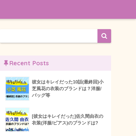
Recent Posts
彼女はキレイだった10話(最終回)小
芝風花の衣装のブランドは？洋服/
バッグ等
[彼女はキレイだった]佐久間由衣の
衣装(洋服/ピアス)のブランドは?