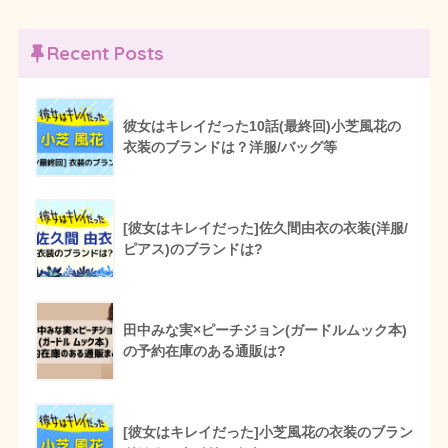
Recent Posts
彼女はキレイだった10話(最終回)小芝風花の
衣装のブランドは？洋服/バッグ等
[彼女はキレイだった]佐久間由衣の衣装(洋服/
ピアス)のブランドは?
田中みな実×ピーチジョン(ガードルムック本)
の予約在庫のある通販は?
[彼女はキレイだった]小芝風花の衣装のブラン