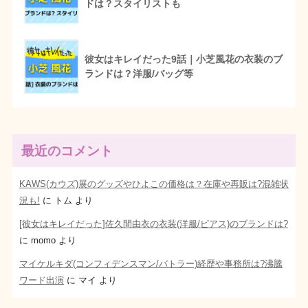
ドは？スタイリストも
彼女はキレイだった9話｜小芝風花の衣装のブ
ランドは？洋服/バッグ等
最近のコメント
KAWS(カウズ)展のグッズやひよこの価格は？在庫や再販は?混雑状
況も!
に
トム
より
[彼女はキレイだった]佐久間由衣の衣装(洋服/ピアス)のブランドは?
に
momo
より
マイケルキダ(コンフィデンスマン/バトラー)経歴や事務所は?沸騰
ワード出演
に
マイ
より