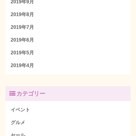
2019年9月
2019年8月
2019年7月
2019年6月
2019年5月
2019年4月
カテゴリー
イベント
グルメ
セール