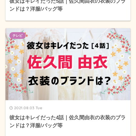
彼女はキレイだった5話｜佐久間由衣の衣装のブラ
ンドは？洋服/バッグ等
テレビ
2021.08.03 Tue
彼女はキレイだった4話｜佐久間由衣の衣装のブラ
ンドは？洋服/バッグ等