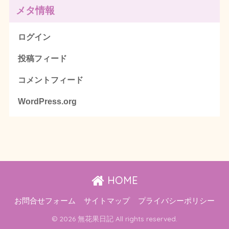
メタ情報
ログイン
投稿フィード
コメントフィード
WordPress.org
HOME
お問合せフォーム
サイトマップ
プライバシーポリシー
© 2026 無花果日記 All rights reserved.