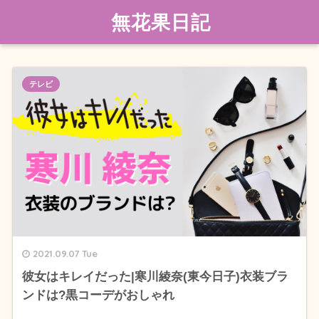
無花果日記
テレビ
2021.09.07 Tue
彼女はキレイだった|寒川綾奈(東今日子)衣装ブラ
ンドは?黒コーデがおしゃれ