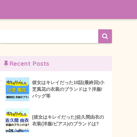
Recent Posts
彼女はキレイだった10話(最終回)小
芝風花の衣装のブランドは？洋服/
バッグ等
[彼女はキレイだった]佐久間由衣の
衣装(洋服/ピアス)のブランドは?