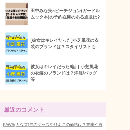
田中みな実×ピーチジョン(ガードル
ムック本)の予約在庫のある通販は?
[彼女はキレイだった]小芝風花の衣
装のブランドは？スタイリストも
彼女はキレイだった9話｜小芝風花
の衣装のブランドは？洋服/バッグ
等
最近のコメント
KAWS(カウズ)展のグッズやひよこの価格は？在庫や再