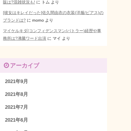
販は?混雑状況も!
に
トム
より
[彼女はキレイだった]佐久間由衣の衣装(洋服/ピアス)の
ブランドは?
に
momo
より
マイケルキダ(コンフィデンスマン/バトラー)経歴や事
務所は?沸騰ワード出演
に
マイ
より
アーカイブ
2021年9月
2021年8月
2021年7月
2021年6月