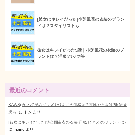
[彼女はキレイだった]小芝風花の衣装のブラン
ドは？スタイリストも
彼女はキレイだった9話｜小芝風花の衣装のブ
ランドは？洋服/バッグ等
最近のコメント
KAWS(カウズ)展のグッズやひよこの価格は？在庫や再販は?混雑状
況も!
に
トム
より
[彼女はキレイだった]佐久間由衣の衣装(洋服/ピアス)のブランドは?
に
momo
より