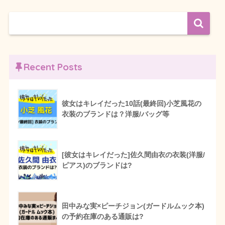
Recent Posts
彼女はキレイだった10話(最終回)小芝風花の
衣装のブランドは？洋服/バッグ等
[彼女はキレイだった]佐久間由衣の衣装(洋服/
ピアス)のブランドは?
田中みな実×ピーチジョン(ガードルムック本)
の予約在庫のある通販は?