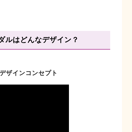
メダルはどんなデザイン？
ルデザインコンセプト