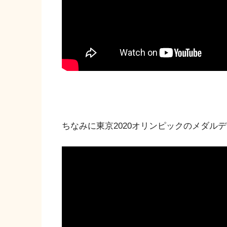
ちなみに東京2020オリンピックのメダル