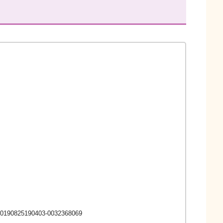
190825190403-0032368069