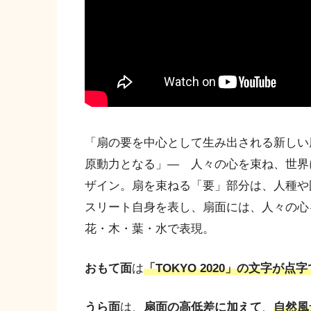
「扇の要を中心として生み出される新しい
原動力となる」― 人々の心を束ね、世界
ザイン。扇を束ねる「要」部分は、人種や
スリート自身を表し、扇面には、人々の心
花・木・葉・水で表現。
おもて面
は
「TOKYO 2020」の文字が点
うら面
は、
扇面の高低差に加えて
、
自然風