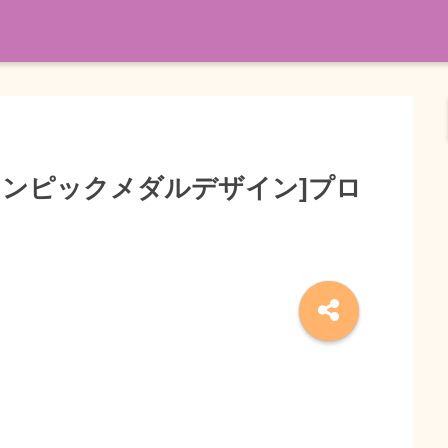
ラリンピックメダルデザイン]プロ
。