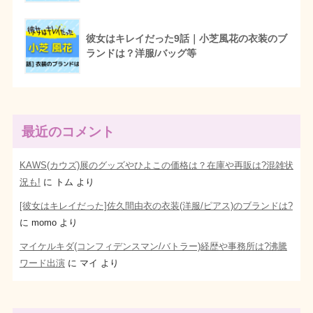
彼女はキレイだった9話｜小芝風花の衣装のブ
ランドは？洋服/バッグ等
最近のコメント
KAWS(カウズ)展のグッズやひよこの価格は？在庫や再販は?混雑状
況も!
に
トム
より
[彼女はキレイだった]佐久間由衣の衣装(洋服/ピアス)のブランドは?
に
momo
より
マイケルキダ(コンフィデンスマン/バトラー)経歴や事務所は?沸騰
ワード出演
に
マイ
より