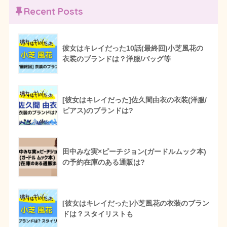
Recent Posts
彼女はキレイだった10話(最終回)小芝風花の
衣装のブランドは？洋服/バッグ等
[彼女はキレイだった]佐久間由衣の衣装(洋服/
ピアス)のブランドは?
田中みな実×ピーチジョン(ガードルムック本)
の予約在庫のある通販は?
[彼女はキレイだった]小芝風花の衣装のブラン
ドは？スタイリストも