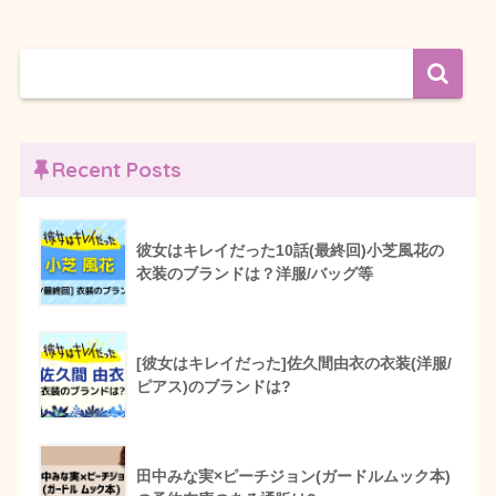
Recent Posts
彼女はキレイだった10話(最終回)小芝風花の
衣装のブランドは？洋服/バッグ等
[彼女はキレイだった]佐久間由衣の衣装(洋服/
ピアス)のブランドは?
田中みな実×ピーチジョン(ガードルムック本)