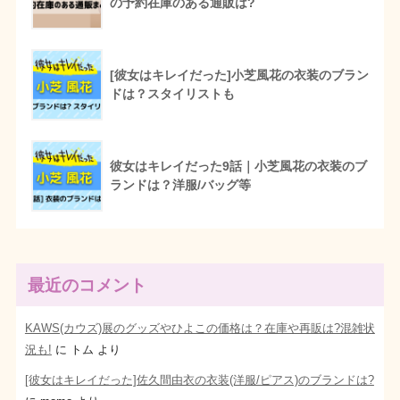
の予約在庫のある通販は?
[彼女はキレイだった]小芝風花の衣装のブラン
ドは？スタイリストも
彼女はキレイだった9話｜小芝風花の衣装のブ
ランドは？洋服/バッグ等
最近のコメント
KAWS(カウズ)展のグッズやひよこの価格は？在庫や再販は?混雑状
況も!
に
トム
より
[彼女はキレイだった]佐久間由衣の衣装(洋服/ピアス)のブランドは?