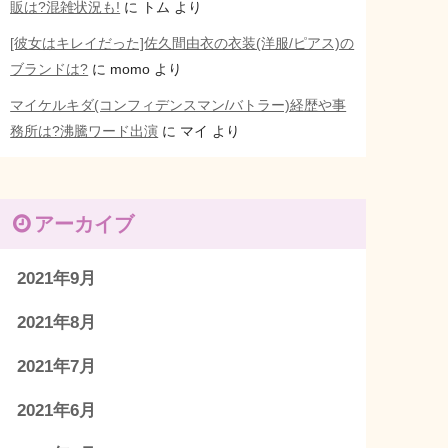
販は?混雑状況も!
に
トム
より
[彼女はキレイだった]佐久間由衣の衣装(洋服/ピアス)の
ブランドは?
に
momo
より
マイケルキダ(コンフィデンスマン/バトラー)経歴や事
務所は?沸騰ワード出演
に
マイ
より
アーカイブ
2021年9月
2021年8月
2021年7月
2021年6月