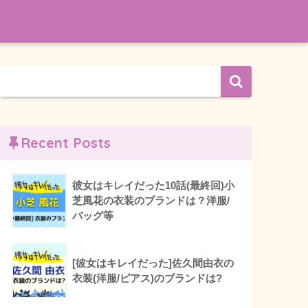
Recent Posts
彼女はキレイだった10話(最終回)小
芝風花の衣装のブランドは？洋服/
バッグ等
[彼女はキレイだった]佐久間由衣の
衣装(洋服/ピアス)のブランドは?