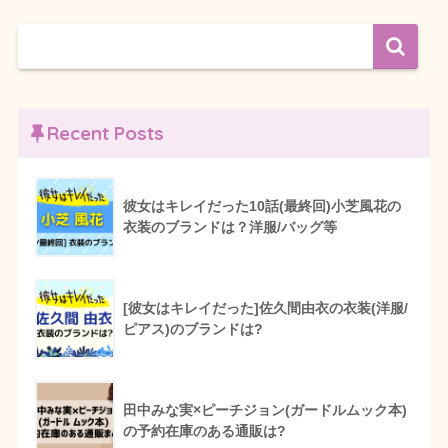
Recent Posts
彼女はキレイだった10話(最終回)小芝風花の
衣装のブランドは？洋服/バッグ等
[彼女はキレイだった]佐久間由衣の衣装(洋服/
ピアス)のブランドは?
田中みな実×ピーチジョン(ガードルムック本)
の予約在庫のある通販は?