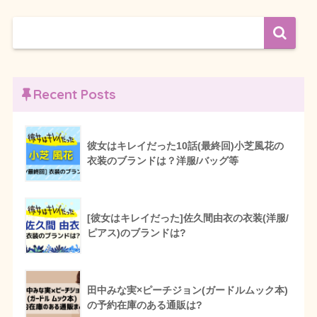
Recent Posts
彼女はキレイだった10話(最終回)小芝風花の
衣装のブランドは？洋服/バッグ等
[彼女はキレイだった]佐久間由衣の衣装(洋服/
ピアス)のブランドは?
田中みな実×ピーチジョン(ガードルムック本)
の予約在庫のある通販は?