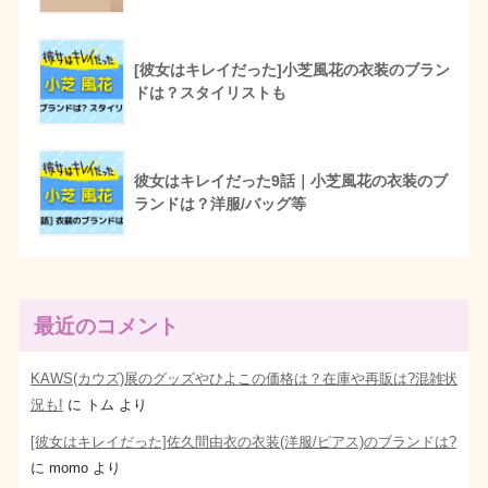
[彼女はキレイだった]小芝風花の衣装のブラン
ドは？スタイリストも
彼女はキレイだった9話｜小芝風花の衣装のブ
ランドは？洋服/バッグ等
最近のコメント
KAWS(カウズ)展のグッズやひよこの価格は？在庫や再販は?混雑状
況も!
に
トム
より
[彼女はキレイだった]佐久間由衣の衣装(洋服/ピアス)のブランドは?
に
momo
より