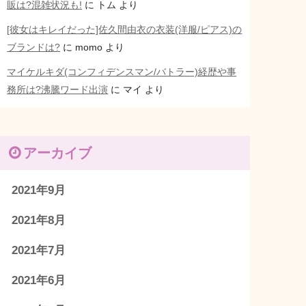
販は?混雑状況も!
に
トム
より
[彼女はキレイだった]佐久間由衣の衣装(洋服/ピアス)の
ブランドは?
に
momo
より
マイケルキダ(コンフィデンスマン/バトラー)経歴や事
務所は?沸騰ワード出演
に
マイ
より
アーカイブ
2021年9月
2021年8月
2021年7月
2021年6月