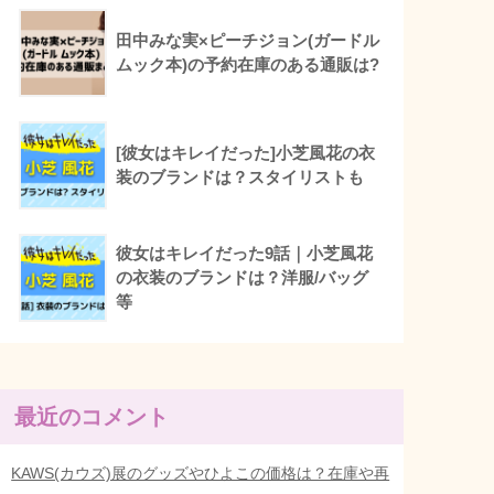
田中みな実×ピーチジョン(ガードル
ムック本)の予約在庫のある通販は?
[彼女はキレイだった]小芝風花の衣
装のブランドは？スタイリストも
彼女はキレイだった9話｜小芝風花
の衣装のブランドは？洋服/バッグ
等
最近のコメント
KAWS(カウズ)展のグッズやひよこの価格は？在庫や再