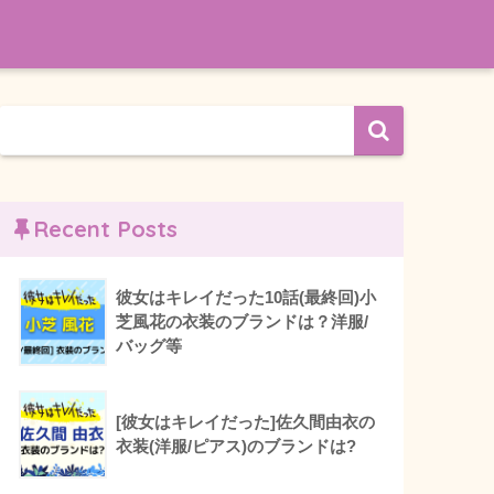
Recent Posts
彼女はキレイだった10話(最終回)小
芝風花の衣装のブランドは？洋服/
バッグ等
[彼女はキレイだった]佐久間由衣の
衣装(洋服/ピアス)のブランドは?