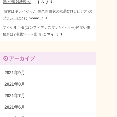
販は?混雑状況も!
に
トム
より
[彼女はキレイだった]佐久間由衣の衣装(洋服/ピアス)の
ブランドは?
に
momo
より
マイケルキダ(コンフィデンスマン/バトラー)経歴や事
務所は?沸騰ワード出演
に
マイ
より
アーカイブ
2021年9月
2021年8月
2021年7月
2021年6月