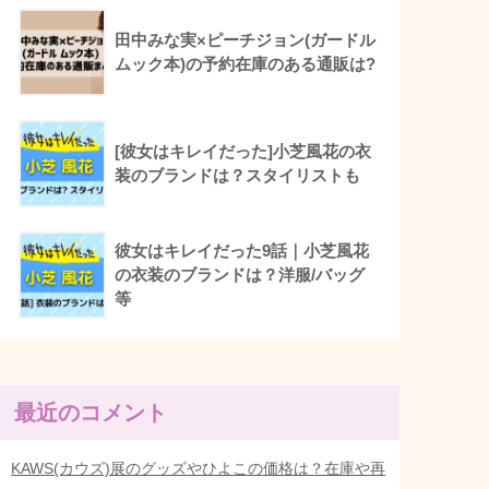
田中みな実×ピーチジョン(ガードル
ムック本)の予約在庫のある通販は?
[彼女はキレイだった]小芝風花の衣
装のブランドは？スタイリストも
彼女はキレイだった9話｜小芝風花
の衣装のブランドは？洋服/バッグ
等
最近のコメント
KAWS(カウズ)展のグッズやひよこの価格は？在庫や再