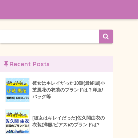
Recent Posts
彼女はキレイだった10話(最終回)小
芝風花の衣装のブランドは？洋服/
バッグ等
[彼女はキレイだった]佐久間由衣の
衣装(洋服/ピアス)のブランドは?