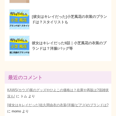
[彼女はキレイだった]小芝風花の衣装のブラン
ドは？スタイリストも
彼女はキレイだった9話｜小芝風花の衣装のブ
ランドは？洋服/バッグ等
最近のコメント
KAWS(カウズ)展のグッズやひよこの価格は？在庫や再販は?混雑状
況も!
に
トム
より
[彼女はキレイだった]佐久間由衣の衣装(洋服/ピアス)のブランドは?
に
momo
より