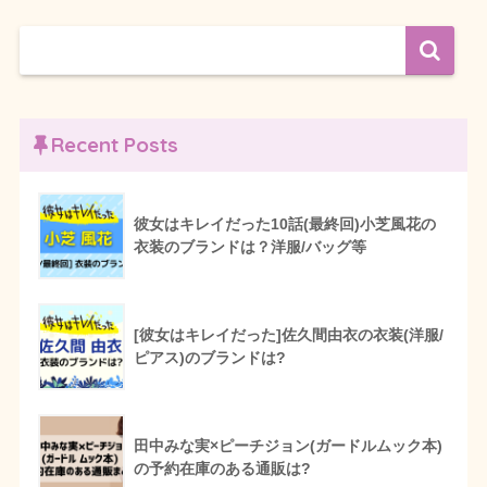
Recent Posts
彼女はキレイだった10話(最終回)小芝風花の
衣装のブランドは？洋服/バッグ等
[彼女はキレイだった]佐久間由衣の衣装(洋服/
ピアス)のブランドは?
田中みな実×ピーチジョン(ガードルムック本)
の予約在庫のある通販は?