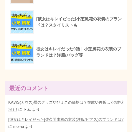
[彼女はキレイだった]小芝風花の衣装のブラン
ドは？スタイリストも
彼女はキレイだった9話｜小芝風花の衣装のブ
ランドは？洋服/バッグ等
最近のコメント
KAWS(カウズ)展のグッズやひよこの価格は？在庫や再販は?混雑状
況も!
に
トム
より
[彼女はキレイだった]佐久間由衣の衣装(洋服/ピアス)のブランドは?
に
momo
より