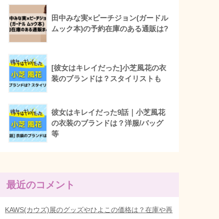
田中みな実×ピーチジョン(ガードル
ムック本)の予約在庫のある通販は?
[彼女はキレイだった]小芝風花の衣
装のブランドは？スタイリストも
彼女はキレイだった9話｜小芝風花
の衣装のブランドは？洋服/バッグ
等
最近のコメント
KAWS(カウズ)展のグッズやひよこの価格は？在庫や再