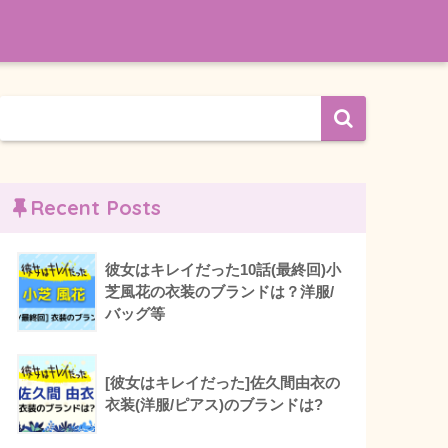
Recent Posts
彼女はキレイだった10話(最終回)小
芝風花の衣装のブランドは？洋服/
バッグ等
[彼女はキレイだった]佐久間由衣の
衣装(洋服/ピアス)のブランドは?