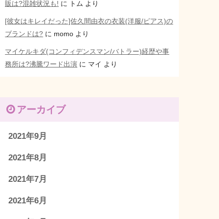
販は?混雑状況も!
に
トム
より
[彼女はキレイだった]佐久間由衣の衣装(洋服/ピアス)の
ブランドは?
に
momo
より
マイケルキダ(コンフィデンスマン/バトラー)経歴や事
務所は?沸騰ワード出演
に
マイ
より
アーカイブ
2021年9月
2021年8月
2021年7月
2021年6月