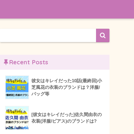
Recent Posts
彼女はキレイだった10話(最終回)小
芝風花の衣装のブランドは？洋服/
バッグ等
[彼女はキレイだった]佐久間由衣の
衣装(洋服/ピアス)のブランドは?