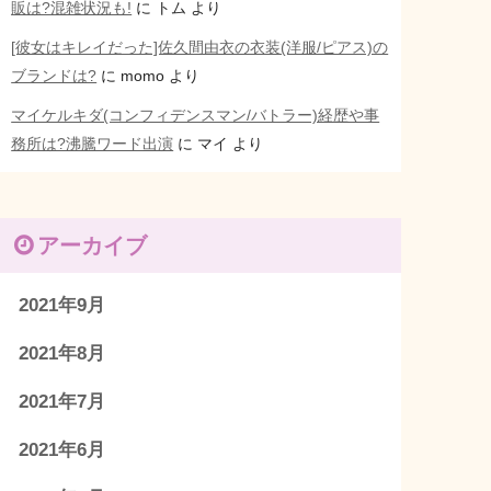
販は?混雑状況も!
に
トム
より
[彼女はキレイだった]佐久間由衣の衣装(洋服/ピアス)の
ブランドは?
に
momo
より
マイケルキダ(コンフィデンスマン/バトラー)経歴や事
務所は?沸騰ワード出演
に
マイ
より
アーカイブ
2021年9月
2021年8月
2021年7月
2021年6月