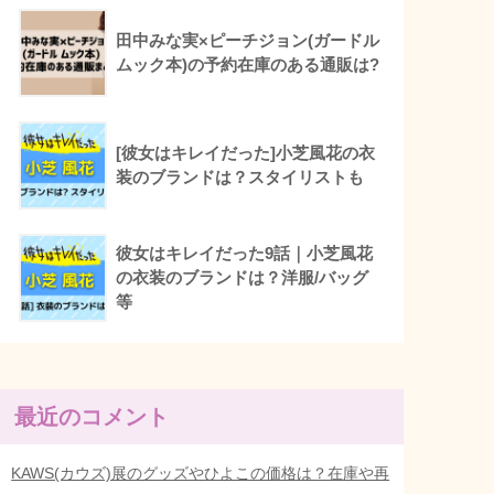
田中みな実×ピーチジョン(ガードル
ムック本)の予約在庫のある通販は?
[彼女はキレイだった]小芝風花の衣
装のブランドは？スタイリストも
彼女はキレイだった9話｜小芝風花
の衣装のブランドは？洋服/バッグ
等
最近のコメント
KAWS(カウズ)展のグッズやひよこの価格は？在庫や再