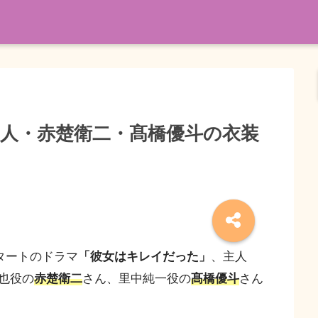
健人・赤楚衛二・髙橋優斗の衣装
タートのドラマ
「彼女はキレイだった」
、主人
也役の
赤楚
衛二
さん、里中純一役の
髙橋優斗
さん