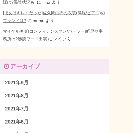
販は?混雑状況も!
に
トム
より
[彼女はキレイだった]佐久間由衣の衣装(洋服/ピアス)の
ブランドは?
に
momo
より
マイケルキダ(コンフィデンスマン/バトラー)経歴や事
務所は?沸騰ワード出演
に
マイ
より
アーカイブ
2021年9月
2021年8月
2021年7月
2021年6月