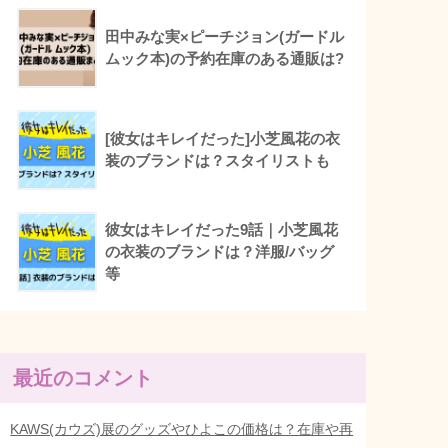
田中みな実×ピーチジョン(ガードル
ムック本)の予約在庫のある通販は?
[彼女はキレイだった]小芝風花の衣
装のブランドは？スタイリストも
彼女はキレイだった9話｜小芝風花
の衣装のブランドは？洋服/バッグ
等
最近のコメント
KAWS(カウズ)展のグッズやひよこの価格は？在庫や再