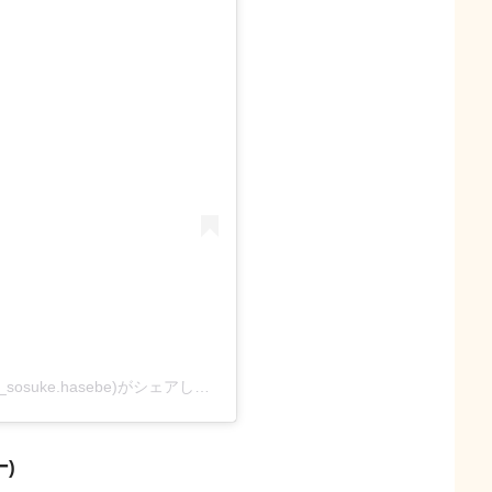
長谷部宗介（Sosuke Hasebe）by中島健人(@k.n_sosuke.hasebe)がシェアした投稿
)