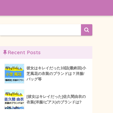
Recent Posts
彼女はキレイだった10話(最終回)小
芝風花の衣装のブランドは？洋服/
バッグ等
[彼女はキレイだった]佐久間由衣の
衣装(洋服/ピアス)のブランドは?