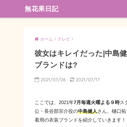
無花果日記
ホーム
テレビ
彼女はキレイだった|中島
ブランドは?
2021/07/06
2021/07/17
ここでは、2021年
7月毎週火曜よる９時
ス
公・長谷部宗介役の
中島健人
さん、樋口拓
着用の衣装ブランドを紹介していきます！