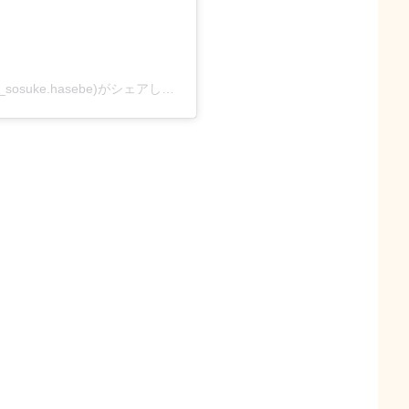
長谷部宗介（Sosuke Hasebe）by中島健人(@k.n_sosuke.hasebe)がシェアした投稿