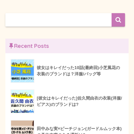
Recent Posts
彼女はキレイだった10話(最終回)小芝風花の
衣装のブランドは？洋服/バッグ等
[彼女はキレイだった]佐久間由衣の衣装(洋服/
ピアス)のブランドは?
田中みな実×ピーチジョン(ガードルムック本)