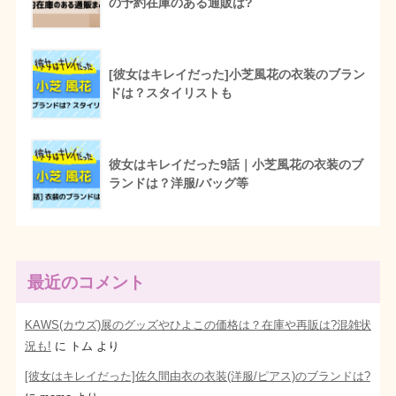
の予約在庫のある通販は?
[彼女はキレイだった]小芝風花の衣装のブラン
ドは？スタイリストも
彼女はキレイだった9話｜小芝風花の衣装のブ
ランドは？洋服/バッグ等
最近のコメント
KAWS(カウズ)展のグッズやひよこの価格は？在庫や再販は?混雑状
況も!
に
トム
より
[彼女はキレイだった]佐久間由衣の衣装(洋服/ピアス)のブランドは?