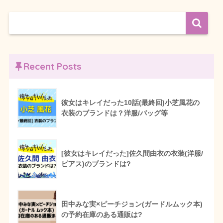
Recent Posts
彼女はキレイだった10話(最終回)小芝風花の
衣装のブランドは？洋服/バッグ等
[彼女はキレイだった]佐久間由衣の衣装(洋服/
ピアス)のブランドは?
田中みな実×ピーチジョン(ガードルムック本)
の予約在庫のある通販は?