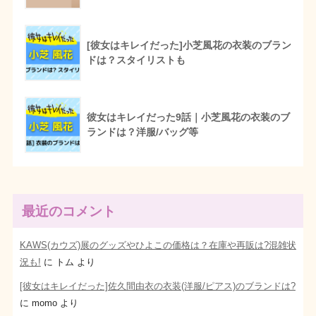
[彼女はキレイだった]小芝風花の衣装のブラン
ドは？スタイリストも
彼女はキレイだった9話｜小芝風花の衣装のブ
ランドは？洋服/バッグ等
最近のコメント
KAWS(カウズ)展のグッズやひよこの価格は？在庫や再販は?混雑状
況も!
に
トム
より
[彼女はキレイだった]佐久間由衣の衣装(洋服/ピアス)のブランドは?
に
momo
より