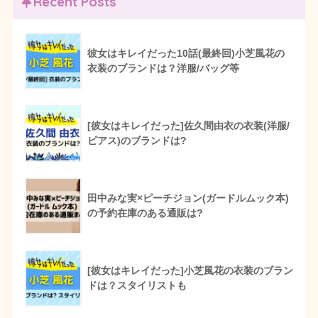
Recent Posts
彼女はキレイだった10話(最終回)小芝風花の
衣装のブランドは？洋服/バッグ等
[彼女はキレイだった]佐久間由衣の衣装(洋服/
ピアス)のブランドは?
田中みな実×ピーチジョン(ガードルムック本)
の予約在庫のある通販は?
[彼女はキレイだった]小芝風花の衣装のブラン
ドは？スタイリストも