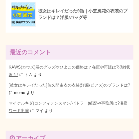
彼女はキレイだった9話｜小芝風花の衣装のブ
ランドは？洋服/バッグ等
最近のコメント
KAWS(カウズ)展のグッズやひよこの価格は？在庫や再販は?混雑状
況も!
に
トム
より
[彼女はキレイだった]佐久間由衣の衣装(洋服/ピアス)のブランドは?
に
momo
より
マイケルキダ(コンフィデンスマン/バトラー)経歴や事務所は?沸騰
ワード出演
に
マイ
より
アーカイブ