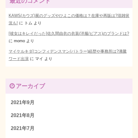
最近のコメント
KAWS(カウズ)展のグッズやひよこの価格は？在庫や再販は?混雑状
況も!
に
トム
より
[彼女はキレイだった]佐久間由衣の衣装(洋服/ピアス)のブランドは?
に
momo
より
マイケルキダ(コンフィデンスマン/バトラー)経歴や事務所は?沸騰
ワード出演
に
マイ
より
アーカイブ
2021年9月
2021年8月
2021年7月