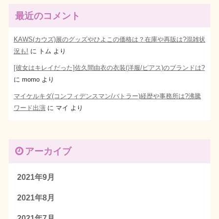
最近のコメント
KAWS(カウズ)展のグッズやひよこの価格は？在庫や再販は?混雑状
況も!
に
トム
より
[彼女はキレイだった]佐久間由衣の衣装(洋服/ピアス)のブランドは?
に
momo
より
マイケルキダ(コンフィデンスマン/バトラー)経歴や事務所は?沸騰
ワード出演
に
マイ
より
アーカイブ
2021年9月
2021年8月
2021年7月